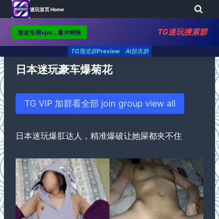
迷玩首页 Home
TG迷玩搜索群
迷友专用vpn，看片特快
Skip
TG预览群Preview
AI脱衣群
to
content
日本迷玩豪车爆菊花
TG VIP 加群看全部 join group view all
日本迷玩爆肛达人，精准爆破让她屎都夹不住